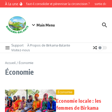
Aller au contenu
À la une
Pourquoi faut-il consolider et pérenniser la circoncision ?
sortie de cir
Main Menu
Support
À Propos de Birkama-Balante
Visitez-nous
Accueil
/
Économie
Économie
Économie
Economie locale : les
femmes de Birkama