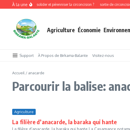
Aller au contenu
À la une
Pourquoi faut-il consolider et pérenniser la circoncision ?
sortie de circoncisi
Agriculture
Économie
Environne
Support
À Propos de Birkama-Balante
Visitez-nous
Accueil
/
anacarde
Parcourir la balise: an
Agriculture
La filière d’anacarde, la baraka qui hante
La filière d’anacarde, la baraka qui hante La Casamance nota