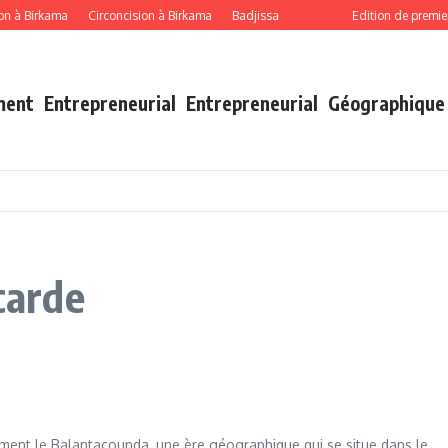
on à Birkama
Circoncision à Birkama
Badjissa
Edition de premier
ment
Entrepreneurial
Entrepreneurial
Géographique
acarde
mment le Balantacounda, une ère géographique qui se situe dans le