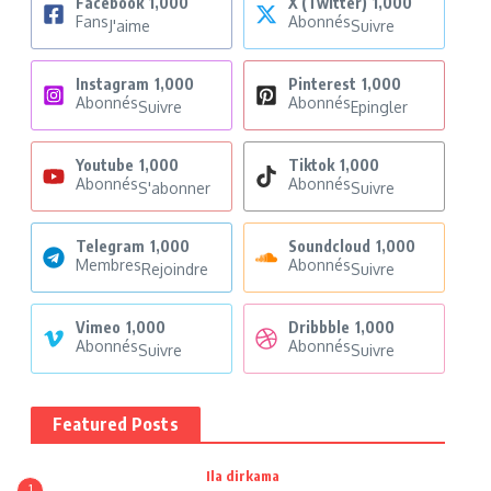
Facebook
1,000
X (Twitter)
1,000
Fans
Abonnés
J'aime
Suivre
Instagram
1,000
Pinterest
1,000
Abonnés
Abonnés
Suivre
Epingler
Youtube
1,000
Tiktok
1,000
Abonnés
Abonnés
S'abonner
Suivre
Telegram
1,000
Soundcloud
1,000
Membres
Abonnés
Rejoindre
Suivre
Vimeo
1,000
Dribbble
1,000
Abonnés
Abonnés
Suivre
Suivre
Featured Posts
Ila dirkama
1