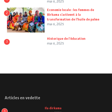
mai 6, 2025
Economie locale : les femmes de
2
Birkama s’activent à la
transformation de l’huile de palme
mai 6, 2025
Historique de l’éducation
3
mai 6, 2025
Articles en vedette
Ila dirkama
1