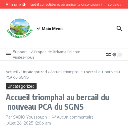
Aller au contenu
À la une
Pourquoi faut-il consolider et pérenniser la circoncision ?
sortie de cir
Main Menu
Support
À Propos de Birkama-Balante
Visitez-nous
Accueil
/
Uncategorized
/
Accueil triomphal au bercail du nouveau
PCA du SGNS
Uncategorized
Accueil triomphal au bercail du
nouveau PCA du SGNS
Par
SADIO Youssouph
Aucun commentaire
juillet 26, 2025
12:06 am