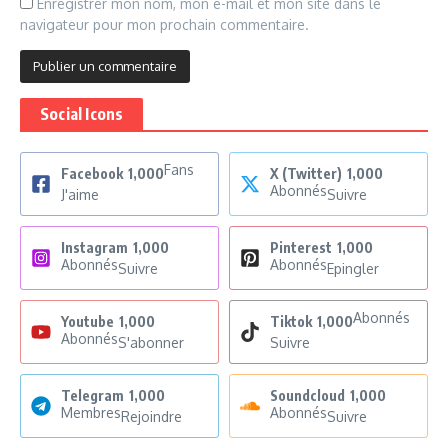
Enregistrer mon nom, mon e-mail et mon site dans le
navigateur pour mon prochain commentaire.
Social Icons
Fans
Facebook
1,000
X (Twitter)
1,000
Abonnés
J'aime
Suivre
Instagram
1,000
Pinterest
1,000
Abonnés
Abonnés
Suivre
Epingler
Abonnés
Youtube
1,000
Tiktok
1,000
Abonnés
S'abonner
Suivre
Telegram
1,000
Soundcloud
1,000
Membres
Abonnés
Rejoindre
Suivre