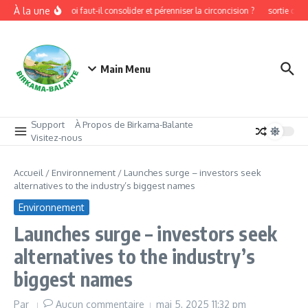
Aller au contenu
À la une
Pourquoi faut-il consolider et pérenniser la circoncision ?
sortie de c
Main Menu
Support
À Propos de Birkama-Balante
Visitez-nous
Accueil
/
Environnement
/
Launches surge – investors seek
alternatives to the industry’s biggest names
Environnement
Launches surge – investors seek
alternatives to the industry’s
biggest names
Par
Aucun commentaire
mai 5, 2025
11:32 pm